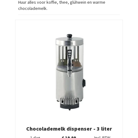
Huur alles voor koffie, thee, glühwein en warme
chocolademelk.
Chocolademelk dispenser - 3 liter
1 dag
€
19,99
Incl. BTW