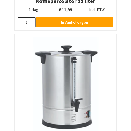
Koffiepercolator 12 liter
1 dag
€
11,99
Incl. BTW
In Winkelwagen