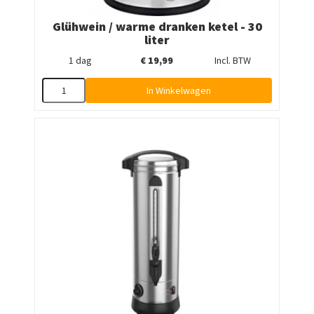
Glühwein / warme dranken ketel - 30
liter
1 dag
€
19,99
Incl. BTW
In Winkelwagen