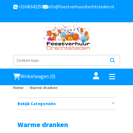
+31641642259
info@feestverhuurdrechtsteden.nl
Winkelwagen (0)
Home
Warme dranken
Bekijk Categorieën
Warme dranken