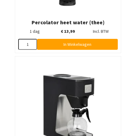
Percolator heet water (thee)
1 dag
€
13,99
Incl. BTW
In Winkelwagen