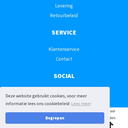
Levering
Retourbeleid
SERVICE
Klantenservice
Contact
SOCIAL
Deze website gebruikt cookies, voor meer
informatie lees ons cookiebeleid
Lees meer
© 2026 - Feestverhuur
Drechtsteden
Begrepen
facebook
instagram
tiktok