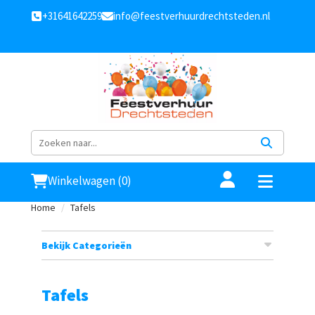
+31641642259
info@feestverhuurdrechtsteden.nl
Winkelwagen (0)
Home
Tafels
Bekijk Categorieën
Tafels