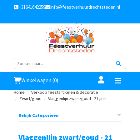
+31641642259
info@feestverhuurdrechtsteden.nl
Winkelwagen (0)
Home
Verkoop feestartikelen & decoratie
Zwart/goud
Vlaggenlijn zwart/goud - 21 jaar
Bekijk Categorieën
Vlaggenlijn zwart/goud - 21