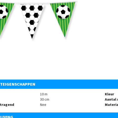
TEIGENSCHAPPEN
10 m
Kleur
30 cm
Aantal 
tragend
Nee
Materia
IJVING