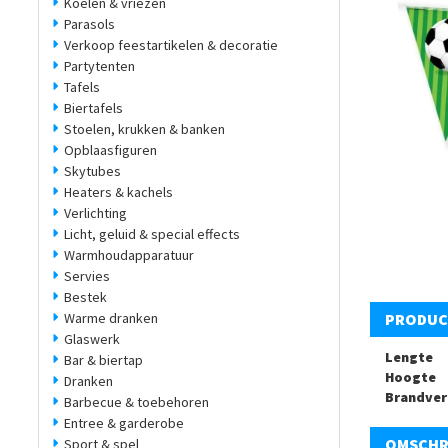
Koelen & vriezen
Parasols
Verkoop feestartikelen & decoratie
Partytenten
Tafels
Biertafels
Stoelen, krukken & banken
Opblaasfiguren
Skytubes
Heaters & kachels
Verlichting
Licht, geluid & special effects
Warmhoudapparatuur
Servies
Bestek
Warme dranken
PRODUC
Glaswerk
Lengte
Bar & biertap
Hoogte
Dranken
Brandver
Barbecue & toebehoren
Entree & garderobe
OMSCHR
Sport & spel