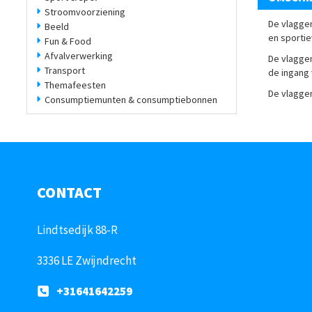
Stroomvoorziening
De
vlaggen
Beeld
en sportie
Fun & Food
Afvalverwerking
De
vlaggen
Transport
de ingang
Themafeesten
De vlaggen
Consumptiemunten & consumptiebonnen
CONTACT
Lindtsedijk 88-R
3336 LE Zwijndrecht
+31641642259