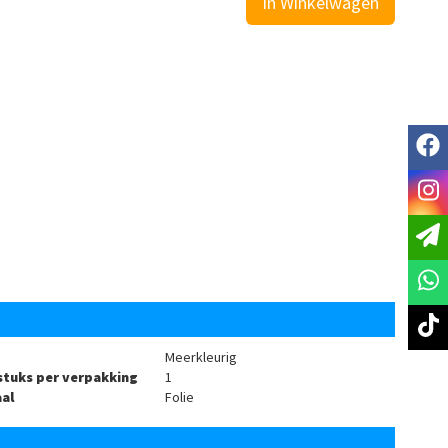
In Winkelwagen
f
i
t
Meerkleurig
stuks per verpakking
1
al
Folie