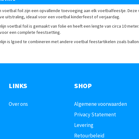
 voetbal foil
zijn een opvallende toevoeging aan elk voetbalfeestje. Deze 
ve uitstraling, ideaal voor een voetbal kinderfeest of verjaardag.
lijn
voetbal foil
is gemaakt van folie en heeft een lengte van circa 10 meter
 voor een complete feestsetting.
lijn is lgoed te combineren met andere
v
oetbal feestartikelen
zoals ballon
LINKS
SHOP
Over ons
Algemene voorwaarden
Privacy Statement
Levering
Retourbeleid