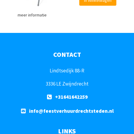
In Winkelwagen
meer informatie
CONTACT
Lindtsedijk 88-R
3336 LE Zwijndrecht
+31641642259
info@feestverhuurdrechtsteden.nl
LINKS