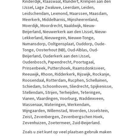
Kinderdijk, Klaaswaal, Klundert, Krimpen aan den
IJssel, Lage Zwaluwe, Leerdam, Leiden,
Leidschendam, Lexmond, Maarssen, Maasdam,
Meerkerk, Middelharnis, Mijnsheerenland,
Moerdijk, Moordrecht, Naaldwijk, Nieuw-
Beijerland, Nieuwerkerk aan den IJssel, Nieuw-
Lekkerland, Nieuwegein, Nieuwe-Tonge,
Numansdorp, Ooltgensplaat, Ouddorp, Oude-
Tonge, Oosterhout (NB), Oud-Alblas, Oud-
Beijerland, Ouderkerk aan den IJssel,
Oudenbosch, Papendrecht, Poortugaal,
Prinsenbeek, Puttershoek, Raamsdonksveer,
Reeuwijk, Rhoon, Ridderkerk, Rijswijk, Rockanje,
Roosendaal, Rotterdam, Rucphen, Schelluinen,
Schiedam, Schoonhoven, Sliedrecht, Spijkenisse,
Stellendam, Strijen, Terheijden, Teteringen,
Vianen, Vlaardingen, Voorburg, Waddinxveen,
Wassenaar, Wateringen, Werkendam,
Wijngaarden, Willemstad, Woerden, IJsselstein,
Zeist, Zevenbergen, Zevenbergschen Hoek,
Zevenhuizen, Zoetermeer, Zuid-Beijerland.
Zoals u ziet kunt op veel plaatsen gebruik maken