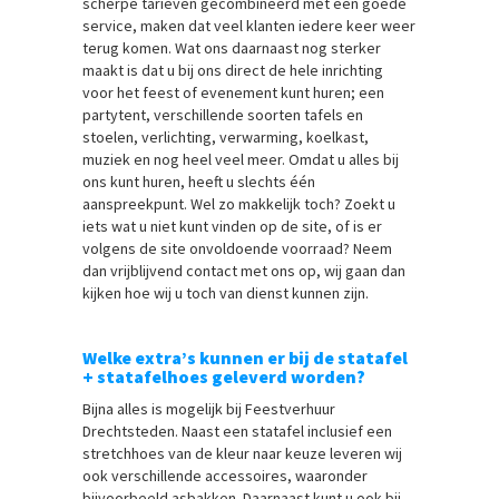
scherpe tarieven gecombineerd met een goede
service, maken dat veel klanten iedere keer weer
terug komen. Wat ons daarnaast nog sterker
maakt is dat u bij ons direct de hele inrichting
voor het feest of evenement kunt huren; een
partytent, verschillende soorten tafels en
stoelen, verlichting, verwarming, koelkast,
muziek en nog heel veel meer. Omdat u alles bij
ons kunt huren, heeft u slechts één
aanspreekpunt. Wel zo makkelijk toch? Zoekt u
iets wat u niet kunt vinden op de site, of is er
volgens de site onvoldoende voorraad? Neem
dan vrijblijvend contact met ons op, wij gaan dan
kijken hoe wij u toch van dienst kunnen zijn.
Welke extra’s kunnen er bij de statafel
+ statafelhoes geleverd worden?
Bijna alles is mogelijk bij Feestverhuur
Drechtsteden. Naast een statafel inclusief een
stretchhoes van de kleur naar keuze leveren wij
ook verschillende accessoires, waaronder
bijvoorbeeld asbakken. Daarnaast kunt u ook bij