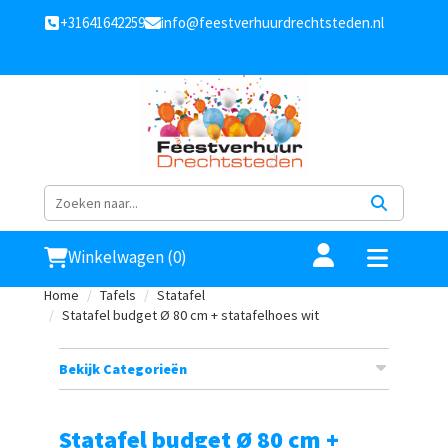
+31641642259
info@feestverhuurdrechtsteden.nl
Winkelwagen (0)
Home
Tafels
Statafel
Statafel budget Ø 80 cm + statafelhoes wit
Bekijk Categorieën
Statafel budget Ø 80 cm +