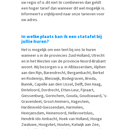
uw regio of is dit niet te combineren dan geldt
een hoger tarief dan wanneer dit wel mogelijk is.
Informeert u vrijblijvend naar onze tarieven voor
uw adres.
In welke plaats kan ik een statafel bij
jullie huren?
Het is mogelijk om een tent bij ons te huren
wanneer u in de provincies Zuid-Holland, Utrecht
en in het Westen van de provincie Noord-Brabant
woont. Wij bezorgen o.a. in Alblasserdam, Alphen
aan den Rijn, Barendrecht, Bergambacht, Berkel
en Rodenrijs, Bleiswijk, Bodegraven, Breda,
Bunnik, Capelle aan den IJssel, Delft, Den Haag,
Dinteloord, Dordrecht, Etten-Leur, Fijnaart,
Giessenburg, Gorinchem, Gouda, Goudswaard, 's-
Gravendeel, Groot-Ammers, Hagestein,
Hardinxveld-Giessendam, Harmelen,
Heerjansdam, Heinenoord, Hellevoetsluis,
Hendrik Ido Ambacht, Hoek van Holland, Hooge
Zwaluwe, Hoogvliet, Houten, Katwijk aan Zee,