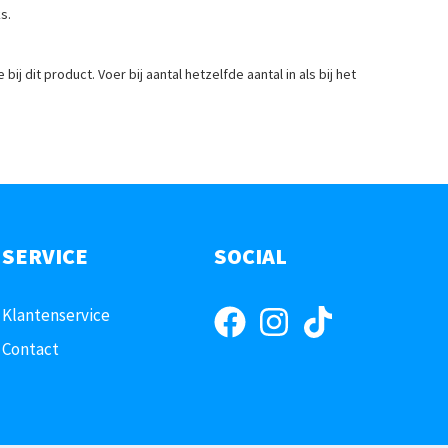
s.
j dit product. Voer bij aantal hetzelfde aantal in als bij het
SERVICE
SOCIAL
Klantenservice
Contact