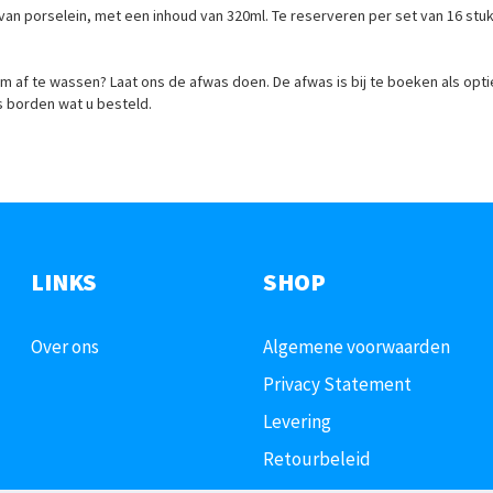
n porselein, met een inhoud van 320ml. Te reserveren per set van 16 stuk
m af te wassen? Laat ons de afwas doen. De afwas is bij te boeken als optie bi
s borden wat u besteld.
LINKS
SHOP
Over ons
Algemene voorwaarden
Privacy Statement
Levering
Retourbeleid