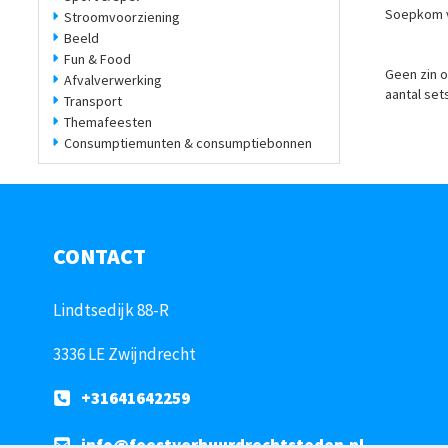
Soepkom va
Stroomvoorziening
Beeld
Fun & Food
Geen zin o
Afvalverwerking
aantal set
Transport
Themafeesten
Consumptiemunten & consumptiebonnen
CONTACT
Lindtsedijk 88-R
3336 LE Zwijndrecht
+31641642259
info@feestverhuurdrechtsteden.nl