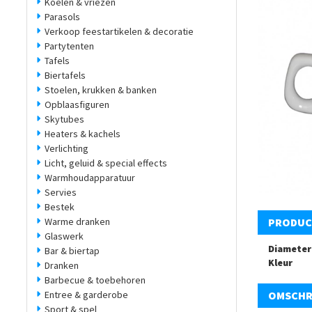
Koelen & vriezen
Parasols
Verkoop feestartikelen & decoratie
Partytenten
Tafels
Biertafels
Stoelen, krukken & banken
Opblaasfiguren
Skytubes
Heaters & kachels
Verlichting
Licht, geluid & special effects
Warmhoudapparatuur
Servies
Bestek
Warme dranken
PRODUC
Glaswerk
Diameter
Bar & biertap
Kleur
Dranken
Barbecue & toebehoren
Entree & garderobe
OMSCHR
Sport & spel