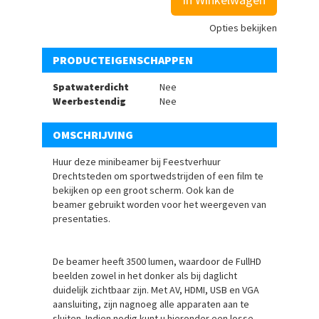
Opties bekijken
PRODUCTEIGENSCHAPPEN
Spatwaterdicht
Nee
Weerbestendig
Nee
OMSCHRIJVING
Huur deze minibeamer bij Feestverhuur
Drechtsteden om sportwedstrijden of een film te
bekijken op een groot scherm. Ook kan de
beamer gebruikt worden voor het weergeven van
presentaties.
De beamer heeft 3500 lumen, waardoor de FullHD
beelden zowel in het donker als bij daglicht
duidelijk zichtbaar zijn. Met AV, HDMI, USB en VGA
aansluiting, zijn nagnoeg alle apparaten aan te
sluiten. Indien nodig kunt u hieronder een losse