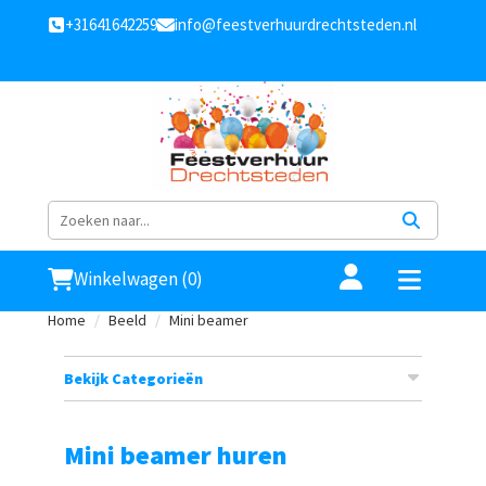
+31641642259
info@feestverhuurdrechtsteden.nl
Winkelwagen (0)
Home
Beeld
Mini beamer
Bekijk Categorieën
Mini beamer huren