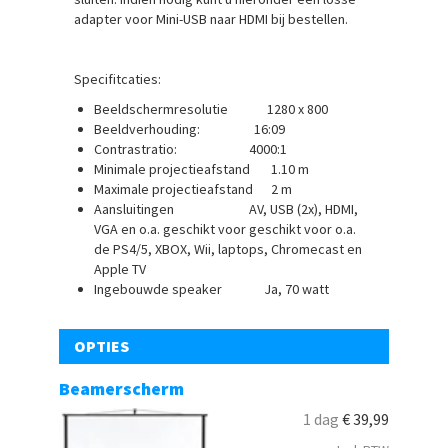
adapter voor Mini-USB naar HDMI bij bestellen.
Specifitcaties:
Beeldschermresolutie 1280 x 800
Beeldverhouding: 16:09
Contrastratio: 4000:1
Minimale projectieafstand 1.10 m
Maximale projectieafstand 2 m
Aansluitingen AV, USB (2x), HDMI,
VGA en o.a. geschikt voor geschikt voor o.a.
de PS4/5, XBOX, Wii, laptops, Chromecast en
Apple TV
Ingebouwde speaker Ja, 70 watt
OPTIES
Beamerscherm
1 dag
€
39,99