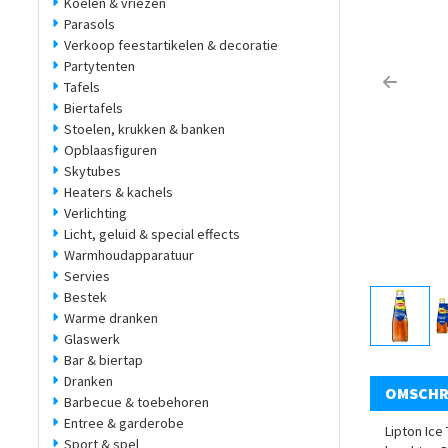
Koelen & vriezen
Parasols
Verkoop feestartikelen & decoratie
Partytenten
Tafels
Previo
Biertafels
Stoelen, krukken & banken
Opblaasfiguren
Skytubes
Heaters & kachels
Verlichting
Licht, geluid & special effects
Warmhoudapparatuur
Servies
Bestek
Warme dranken
Glaswerk
Bar & biertap
Dranken
OMSCHR
Barbecue & toebehoren
Entree & garderobe
Lipton Ice
Sport & spel