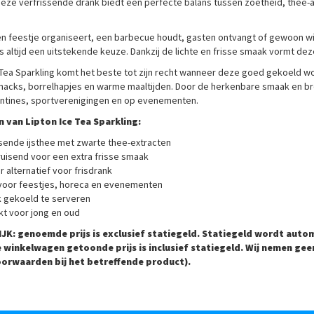
Deze verfrissende drank biedt een perfecte balans tussen zoetheid, thee-a
en feestje organiseert, een barbecue houdt, gasten ontvangt of gewoon wil
is altijd een uitstekende keuze. Dankzij de lichte en frisse smaak vormt deze
 Tea Sparkling komt het beste tot zijn recht wanneer deze goed gekoeld w
nacks, borrelhapjes en warme maaltijden. Door de herkenbare smaak en bred
antines, sportverenigingen en op evenementen.
 van Lipton Ice Tea Sparkling:
ssende ijsthee met zwarte thee-extracten
ruisend voor een extra frisse smaak
r alternatief voor frisdrank
 voor feestjes, horeca en evenementen
k gekoeld te serveren
kt voor jong en oud
JK: genoemde prijs is
exclusief statiegeld
. Statiegeld wordt auto
de winkelwagen getoonde prijs is inclusief statiegeld. Wij nemen g
oorwaarden bij het betreffende product).