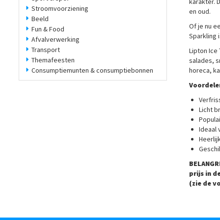
karakter. 
Stroomvoorziening
en oud.
Beeld
Of je nu e
Fun & Food
Sparkling 
Afvalverwerking
Transport
Lipton Ice
Themafeesten
salades, s
Consumptiemunten & consumptiebonnen
horeca, k
Voordelen
Verfri
Licht b
Populai
Ideaal
Heerlij
Geschi
BELANGRI
prijs in 
(zie de v