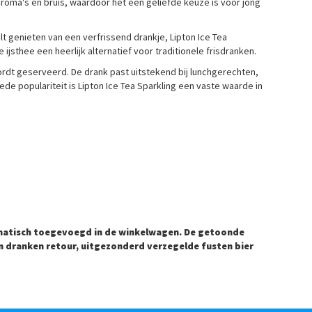
roma's en bruis, waardoor het een geliefde keuze is voor jong
t genieten van een verfrissend drankje, Lipton Ice Tea
 ijsthee een heerlijk alternatief voor traditionele frisdranken.
ordt geserveerd. De drank past uitstekend bij lunchgerechten,
e populariteit is Lipton Ice Tea Sparkling een vaste waarde in
matisch toegevoegd in de winkelwagen. De getoonde
een dranken retour, uitgezonderd verzegelde fusten bier