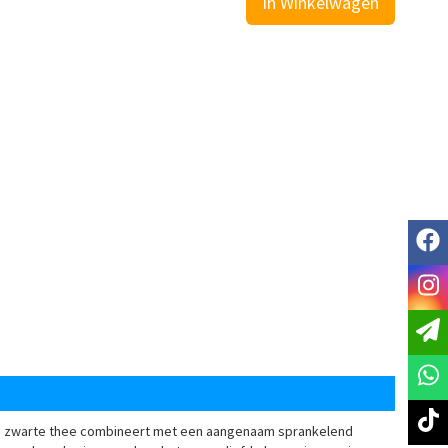
In Winkelwagen
f
i
t
 van zwarte thee combineert met een aangenaam sprankelend