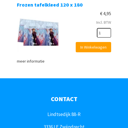
Frozen tafelkleed 120 x 180
€
4,95
Incl. BTW
In Winkelwagen
meer informatie
CONTACT
Lindtsedijk 88-R
3336 LE Zwijndrecht