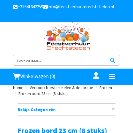
+31641642259
info@feestverhuurdrechtsteden.nl
Winkelwagen (0)
Home
Verkoop feestartikelen & decoratie
Frozen
Frozen bord 23 cm (8 stuks)
Bekijk Categorieën
Frozen bord 23 cm (8 stuks)