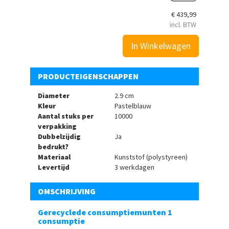
€
439,99
incl. BTW
In Winkelwagen
PRODUCTEIGENSCHAPPEN
Diameter
2.9 cm
Kleur
Pastelblauw
Aantal stuks per
10000
verpakking
Dubbelzijdig
Ja
bedrukt?
Materiaal
Kunststof (polystyreen)
Levertijd
3 werkdagen
OMSCHRIJVING
Gerecyclede consumptiemunten 1
consumptie