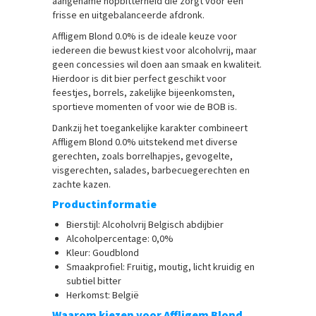
aangename hopbitterheid die zorgt voor een
frisse en uitgebalanceerde afdronk.
Affligem Blond 0.0% is de ideale keuze voor
iedereen die bewust kiest voor alcoholvrij, maar
geen concessies wil doen aan smaak en kwaliteit.
Hierdoor is dit bier perfect geschikt voor
feestjes, borrels, zakelijke bijeenkomsten,
sportieve momenten of voor wie de BOB is.
Dankzij het toegankelijke karakter combineert
Affligem Blond 0.0% uitstekend met diverse
gerechten, zoals borrelhapjes, gevogelte,
visgerechten, salades, barbecuegerechten en
zachte kazen.
Productinformatie
Bierstijl: Alcoholvrij Belgisch abdijbier
Alcoholpercentage: 0,0%
Kleur: Goudblond
Smaakprofiel: Fruitig, moutig, licht kruidig en
subtiel bitter
Herkomst: België
Waarom kiezen voor Affligem Blond