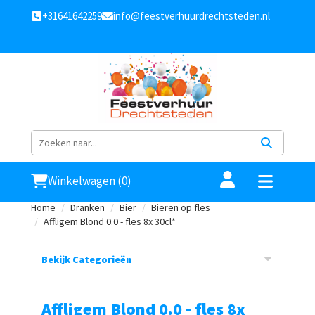
+31641642259
info@feestverhuurdrechtsteden.nl
Winkelwagen (0)
Home
Dranken
Bier
Bieren op fles
Affligem Blond 0.0 - fles 8x 30cl*
Bekijk Categorieën
Affligem Blond 0.0 - fles 8x