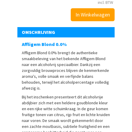
incl. BTW
In Winkelwagen
OMSCHRIJVING
Affligem Blond 0.0%
Affligem Blond 0.0% brengt de authentieke
smaakbeleving van het bekende Affligem Blond
naar een alcoholvrij speciaalbier. Dankzij een
zorgvuldig brouwproces blijven de kenmerkende
aroma's, volle smaak en verfijnde balans
behouden, terwijl het alcoholpercentage volledig
afwezig is.
Bij het inschenken presenteert dit alcoholvrije
abdijbier zich met een heldere goudblonde kleur
en een rijke witte schuimkraag. In de geur komen
fruitige tonen van citrus, rijp fruit en lichte kruiden
naar voren. De smaak wordt gekenmerkt door
een zachte moutbasis, subtiele fruitigheid en een