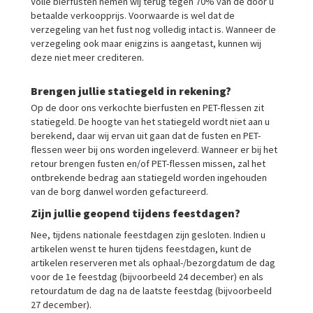
Volle bierfusten nemen wij terug tegen 70% van de door u
betaalde verkoopprijs. Voorwaarde is wel dat de
verzegeling van het fust nog volledig intact is. Wanneer de
verzegeling ook maar enigzins is aangetast, kunnen wij
deze niet meer crediteren.
Brengen jullie statiegeld in rekening?
Op de door ons verkochte bierfusten en PET-flessen zit
statiegeld. De hoogte van het statiegeld wordt niet aan u
berekend, daar wij ervan uit gaan dat de fusten en PET-
flessen weer bij ons worden ingeleverd. Wanneer er bij het
retour brengen fusten en/of PET-flessen missen, zal het
ontbrekende bedrag aan statiegeld worden ingehouden
van de borg danwel worden gefactureerd.
Zijn jullie geopend tijdens feestdagen?
Nee, tijdens nationale feestdagen zijn gesloten. Indien u
artikelen wenst te huren tijdens feestdagen, kunt de
artikelen reserveren met als ophaal-/bezorgdatum de dag
voor de 1e feestdag (bijvoorbeeld 24 december) en als
retourdatum de dag na de laatste feestdag (bijvoorbeeld
27 december).