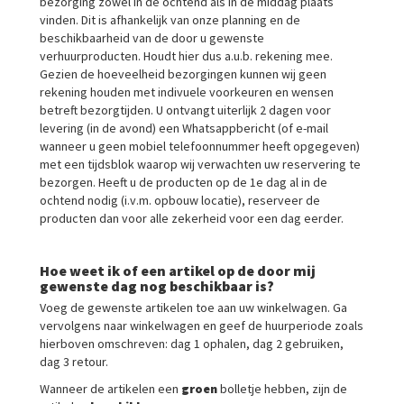
bezorging zowel in de ochtend als in de middag plaats
vinden. Dit is afhankelijk van onze planning en de
beschikbaarheid van de door u gewenste
verhuurproducten. Houdt hier dus a.u.b. rekening mee.
Gezien de hoeveelheid bezorgingen kunnen wij geen
rekening houden met indivuele voorkeuren en wensen
betreft bezorgtijden. U ontvangt uiterlijk 2 dagen voor
levering (in de avond) een Whatsappbericht (of e-mail
wanneer u geen mobiel telefoonnummer heeft opgegeven)
met een tijdsblok waarop wij verwachten uw reservering te
bezorgen. Heeft u de producten op de 1e dag al in de
ochtend nodig (i.v.m. opbouw locatie), reserveer de
producten dan voor alle zekerheid voor een dag eerder.
Hoe weet ik of een artikel op de door mij
gewenste dag nog beschikbaar is?
Voeg de gewenste artikelen toe aan uw winkelwagen. Ga
vervolgens naar winkelwagen en geef de huurperiode zoals
hierboven omschreven: dag 1 ophalen, dag 2 gebruiken,
dag 3 retour.
Wanneer de artikelen een
groen
bolletje hebben, zijn de